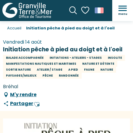
menu
Recherche
Voir les favoris
Accueil
Initiation pêche à pied au doigt et à l'oeil
Vendredi 14 août
Initiation pêche à pied au doigt et à l'oeil
BALADE ACCOMPAGNÉE
INITIATIONS - ATELIERS - STAGES
INSOLITE
MANIFESTATIONS NAUTIQUES ET MARITIMES
NATURE ET DÉTENTE
SORTIE NATURE
ATELIER / STAGE
A PIED
FAUNE
NATURE
PAYSAGES/MILIEUX
PÊCHE
RANDONNÉE
Bréhal
M'y rendre
Partager
Ajouter aux favoris