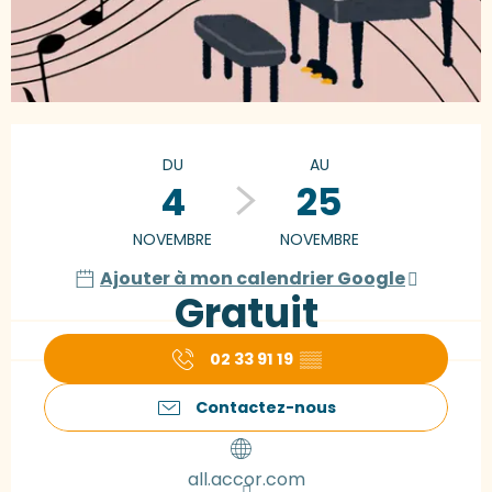
Ouverture et coordonnées
DU
AU
4
25
NOVEMBRE
NOVEMBRE
Ajouter à mon calendrier Google
Gratuit
02 33 91 19
▒▒
Contactez-nous
all.accor.com