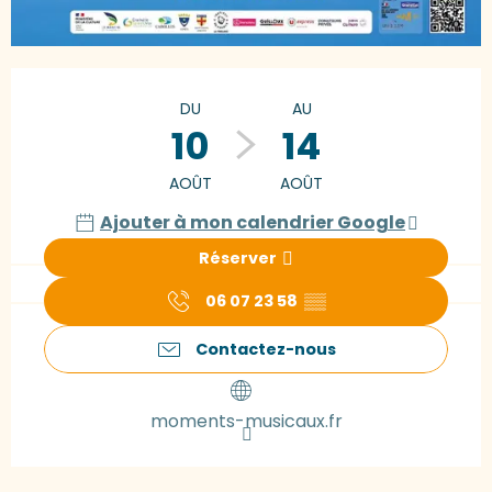
Ouverture et coordonnées
DU
AU
10
14
AOÛT
AOÛT
Ajouter à mon calendrier Google
Réserver
06 07 23 58
▒▒
Contactez-nous
moments-musicaux.fr