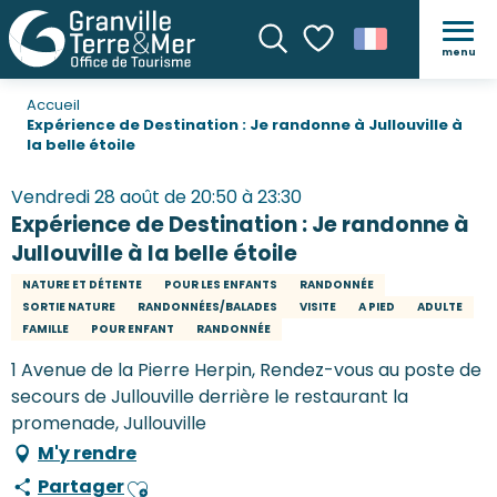
menu
Recherche
Voir les favoris
Accueil
Expérience de Destination : Je randonne à Jullouville à
la belle étoile
Vendredi 28 août de 20:50 à 23:30
Expérience de Destination : Je randonne à
Jullouville à la belle étoile
NATURE ET DÉTENTE
POUR LES ENFANTS
RANDONNÉE
SORTIE NATURE
RANDONNÉES/BALADES
VISITE
A PIED
ADULTE
FAMILLE
POUR ENFANT
RANDONNÉE
1 Avenue de la Pierre Herpin, Rendez-vous au poste de
secours de Jullouville derrière le restaurant la
promenade, Jullouville
M'y rendre
Partager