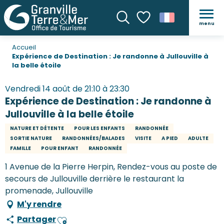
menu
Recherche
Voir les favoris
Accueil
Expérience de Destination : Je randonne à Jullouville à
la belle étoile
Vendredi 14 août de 21:10 à 23:30
Expérience de Destination : Je randonne à
Jullouville à la belle étoile
NATURE ET DÉTENTE
POUR LES ENFANTS
RANDONNÉE
SORTIE NATURE
RANDONNÉES/BALADES
VISITE
A PIED
ADULTE
FAMILLE
POUR ENFANT
RANDONNÉE
1 Avenue de la Pierre Herpin, Rendez-vous au poste de
secours de Jullouville derrière le restaurant la
promenade, Jullouville
M'y rendre
Partager