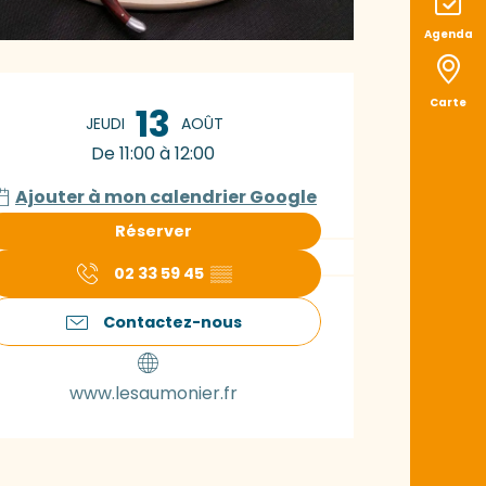
Agenda
uverture et coord
Carte
13
JEUDI
AOÛT
De 11:00 à 12:00
Ajouter à mon calendrier Google
Réserver
02 33 59 45
▒▒
Contactez-nous
www.lesaumonier.fr