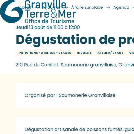
Accueil
Séjourner
À faire sur place
Agenda
Jeudi 13 août de 11:00 à 12:00
Dégustation de pro
INITIATIONS - ATELIERS - STAGES
INSOLITE
ATELIER / STAGE
VI
210 Rue du Conillot, Saumonerie granvillaise, Granvi
Organisé par :
Saumonerie Granvillaise
Description
Dégustation artisanale de poissons fumés, guid