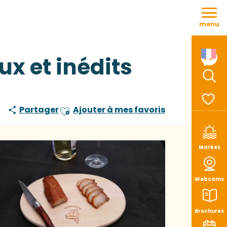
Aller
au
menu
contenu
principal
ux et inédits
Rech
Partager
Ajouter à mes favoris
Ajouter aux favoris
Voir le
Marées
Webcams
Brochures