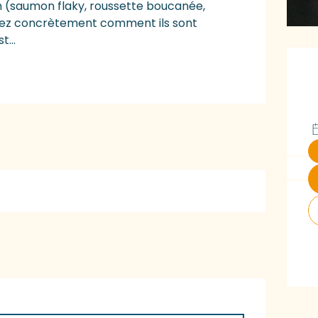
n (saumon flaky, roussette boucanée, 
ez concrètement comment ils sont 
...
O