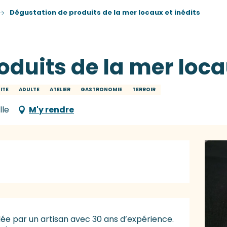
Dégustation de produits de la mer locaux et inédits
duits de la mer loca
SITE
ADULTE
ATELIER
GASTRONOMIE
TERROIR
lle
M'y rendre
ée par un artisan avec 30 ans d’expérience. 