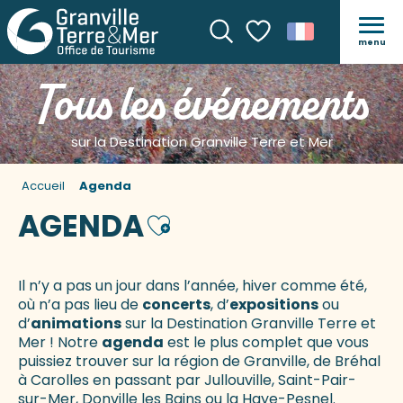
menu
Recherche
Voir les favoris
Tous les événements
sur la Destination Granville Terre et Mer
Accueil
Agenda
AGENDA
Ajouter aux favoris
Il n’y a pas un jour dans l’année, hiver comme été,
où n’a pas lieu de
concerts
, d’
expositions
ou
d’
animations
sur la Destination Granville Terre et
Mer ! Notre
agenda
est le plus complet que vous
puissiez trouver sur la région de Granville, de Bréhal
à Carolles en passant par Jullouville, Saint-Pair-
sur-Mer, Donville les Bains ou la Haye-Pesnel.