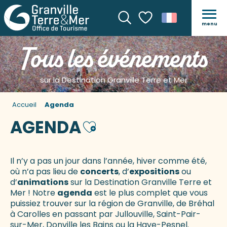
menu
Recherche
Voir les favoris
Tous les événements
sur la Destination Granville Terre et Mer
Accueil
Agenda
AGENDA
Ajouter aux favoris
Il n’y a pas un jour dans l’année, hiver comme été,
où n’a pas lieu de
concerts
, d’
expositions
ou
d’
animations
sur la Destination Granville Terre et
Mer ! Notre
agenda
est le plus complet que vous
puissiez trouver sur la région de Granville, de Bréhal
à Carolles en passant par Jullouville, Saint-Pair-
sur-Mer, Donville les Bains ou la Haye-Pesnel.