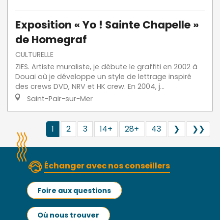
Exposition « Yo ! Sainte Chapelle »
de Homegraf
CULTURELLE
ZIES. Artiste muraliste, je débute le graffiti en 2002 à
Douai où je développe un style de lettrage inspiré
des crews DVD, NRV et HK crew. En 2004, j...
Saint-Pair-sur-Mer
1
2
3
14+
28+
43
❯
❯❯
Échanger avec nos conseillers
Foire aux questions
Où nous trouver