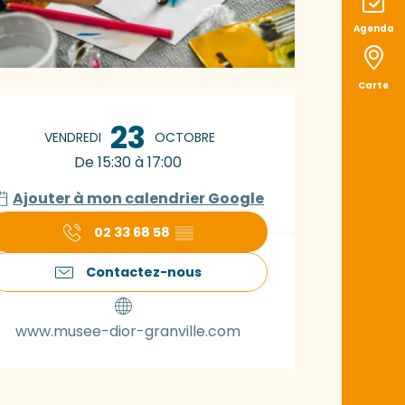
Agenda
Carte
uverture et coord
23
VENDREDI
OCTOBRE
De 15:30 à 17:00
Ajouter à mon calendrier Google
02 33 68 58
▒▒
Contactez-nous
www.musee-dior-granville.com