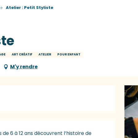
Atelier : Petit Styliste
ste
TAGE
ART CRÉATIF
ATELIER
POUR ENFANT
M'y rendre
ts de 6 à 12 ans découvrent l’histoire de 