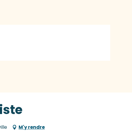
liste
ille
M'y rendre