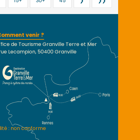
15+
30+
45
❯
❯❯
Comment venir ?
fice de Tourisme Granville Terre et Mer
rue Lecampion, 50400 Granville
lité : non conforme