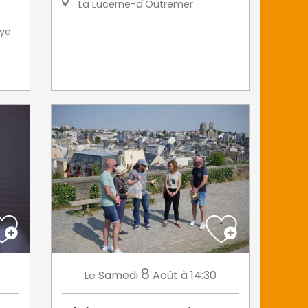
La Lucerne-d'Outremer
ye
8
Samedi
Août
à 14:30
Le