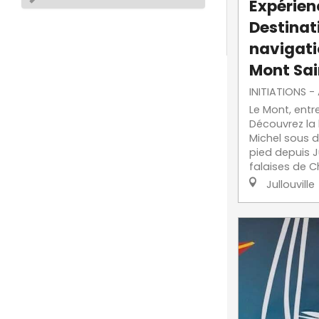
Expérien
Destinati
navigati
Mont Sai
INITIATIONS -
Le Mont, entr
Découvrez la
Michel sous d
pied depuis Ju
falaises de Ch
Jullouville