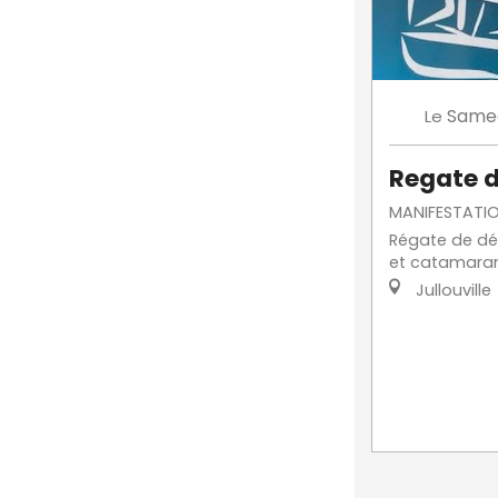
Same
Le
Regate d
MANIFESTATIO
Régate de d
et catamaran
Jullouville