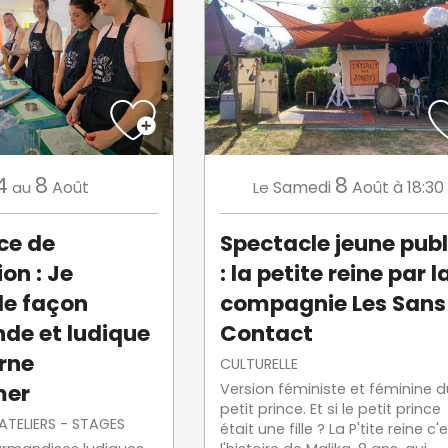
4
8
8
Août
Samedi
Août
à 18:30
au
Le
ce de
Spectacle jeune publ
on : Je
: la petite reine par l
de façon
compagnie Les Sans
de et ludique
Contact
erne
CULTURELLE
mer
Version féministe et féminine d
petit prince. Et si le petit prince
 ATELIERS - STAGES
était une fille ? La P'tite reine c'