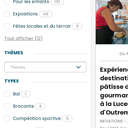
Pour les enfants
161
Expositions
46
Fêtes locales et du terroir
9
Tout afficher (12)
THÈMES
Du
Expérien
destinati
TYPES
pâtisse 
Bal
gourman
1
à la Luc
Brocante
6
d'Outre
Compétition sportive
9
INITIATIONS -