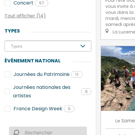
Pour l’été Go
Concert
57
vous invite à
vous dans la
Tout afficher (14)
mardi, mercre
samedi après-
TYPES
La Lucern
ÉVÉNEMENT NATIONAL
Journées du Patrimoine
11
Journées nationales des
6
artistes
France Design Week
5
Same
Le