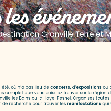
 les événeme
Destination Granville Terre et 
 aux favoris
 été, où n’a pas lieu de
concerts
, d’
expositions
ou 
lus complet que vous puissiez trouver sur la région d
onville les Bains ou la Haye-Pesnel. Organisez toutes
r de recherche pour trouver les
manifestations
qui 