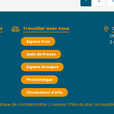
1
2
3
rs
Travailler avec nous
Of
Espace Pros
2 
Salle de Presse
Espace Groupes
Photothèque
Chuchoteur d'info
itique de confidentialité
|
Cookies
|
Plan du site
|
Accessibi