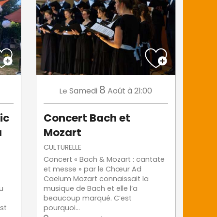
8
Samedi
Août
à 21:00
Le
ic
Concert Bach et
a
Mozart
CULTURELLE
Concert « Bach & Mozart : cantate
et messe » par le Chœur Ad
Caelum Mozart connaissait la
u
musique de Bach et elle l’a
beaucoup marqué. C’est
est
pourquoi...