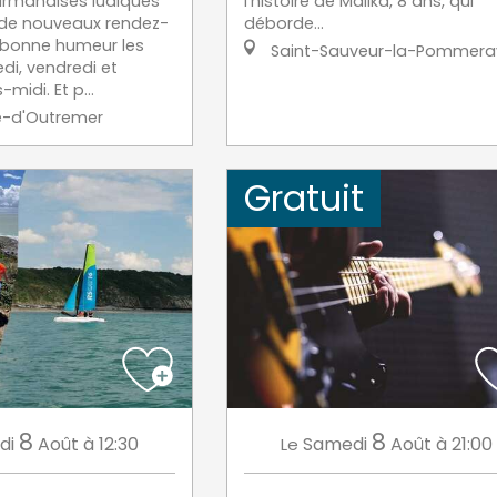
urmandises ludiques
l'histoire de Malika, 8 ans, qui
 de nouveaux rendez-
déborde...
 bonne humeur les
Saint-Sauveur-la-Pommera
di, vendredi et
midi. Et p...
e-d'Outremer
Gratuit
8
8
di
Août
à 12:30
Samedi
Août
à 21:00
Le