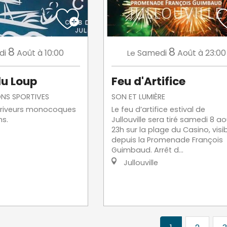
8
8
di
Août
à 10:00
Samedi
Août
à 23:00
Le
u Loup
Feu d'Artifice
NS SPORTIVES
SON ET LUMIÈRE
ériveurs monocoques
Le feu d’artifice estival de
s.
Jullouville sera tiré samedi 8 a
23h sur la plage du Casino, visi
depuis la Promenade François
Guimbaud. Arrêt d...
Jullouville