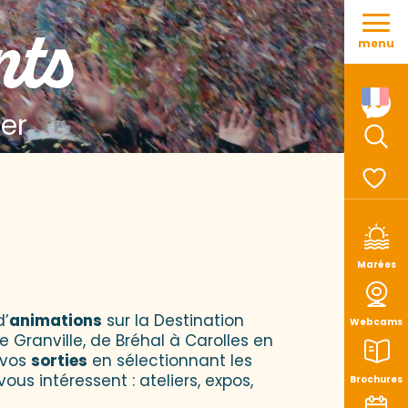
Aller
nts
au
menu
contenu
principal
Mer
Rech
Voir le
Marées
d’
animations
sur la Destination
Webcams
e Granville, de Bréhal à Carolles en
 vos
sorties
en sélectionnant les
vous intéressent : ateliers, expos,
Brochures