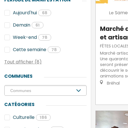
Same
Aujourd'hui
Le
68
Demain
61
Marché d
et artisa
Week-end
78
FÊTES LOCALES
Cette semaine
78
Marché artisa
Une quaranta
Tout afficher (8)
seront présen
découvrir le s
COMMUNES
animations so
Bréhal
CATÉGORIES
Culturelle
186