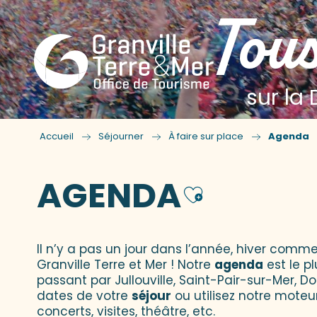
Tous
sur la 
Accueil
Séjourner
À faire sur place
Agenda
AGENDA
Ajouter
Il n’y a pas un jour dans l’année, hiver comme
Granville Terre et Mer ! Notre
agenda
est le p
passant par Jullouville, Saint-Pair-sur-Mer, D
dates de votre
séjour
ou utilisez notre moteu
concerts, visites, théâtre, etc.