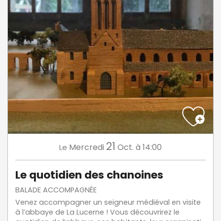
21
Mercredi
Oct.
à 14:00
Le
Le quotidien des chanoines
BALADE ACCOMPAGNÉE
Venez accompagner un seigneur médiéval en visite
à l’abbaye de La Lucerne ! Vous découvrirez le