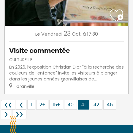
23
Vendredi
Oct.
à 17:30
Le
Visite commentée
CULTURELLE
En 2026, l’exposition Christian Dior "à la recherche des
couleurs de l’enfance" invite les visiteurs à plonger
dans les jeunes années granvillaises de...
Granville
❮❮
❮
1
2+
15+
40
41
42
45
❯
❯❯