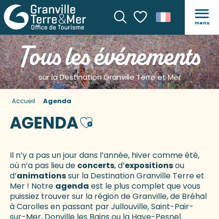
menu
Recherche
Voir les favoris
Tous les événements
sur la Destination Granville Terre et Mer
Accueil
Agenda
AGENDA
Ajouter aux favoris
Il n’y a pas un jour dans l’année, hiver comme été,
où n’a pas lieu de
concerts
, d’
expositions
ou
d’
animations
sur la Destination Granville Terre et
Mer ! Notre
agenda
est le plus complet que vous
puissiez trouver sur la région de Granville, de Bréhal
à Carolles en passant par Jullouville, Saint-Pair-
sur-Mer, Donville les Bains ou la Haye-Pesnel.