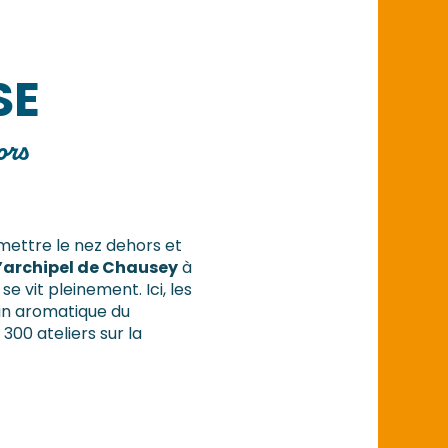
SE
ors
 mettre le nez dehors et
l’archipel de Chausey
à
 se vit pleinement. Ici, les
rdin aromatique du
300 ateliers sur la