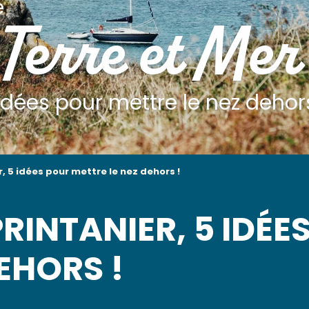
e
 Terre et Mer
5 idées pour mettre le nez dehor
r, 5 idées pour mettre le nez dehors !
PRINTANIER, 5 IDÉE
EHORS !