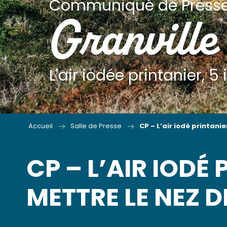
Communiqué de Press
Granville
L'air iodée printanier, 
Accueil
Salle de Presse
CP – L’air iodé printanie
CP – L’AIR IODÉ 
METTRE LE NEZ D