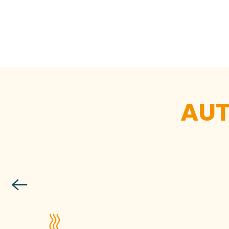
AUT
CP – Granville 