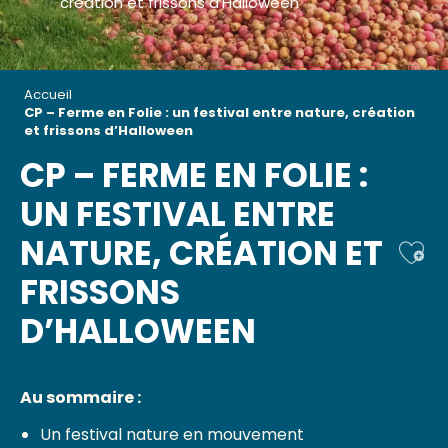
création et frissons d'Halloween
Accueil
CP – Ferme en Folie : un festival entre nature, création
et frissons d’Halloween
CP – FERME EN FOLIE :
UN FESTIVAL ENTRE
NATURE, CRÉATION ET
Ajou
FRISSONS
D’HALLOWEEN
Au sommaire :
Un festival nature en mouvement