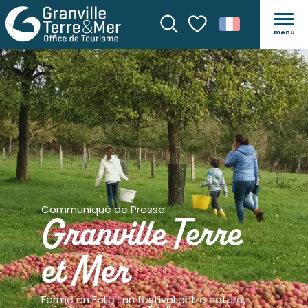
menu
Recherche
Voir les favoris
Communiqué de Presse
Granville Terre
et Mer
Ferme en Folie : un festival entre nature,