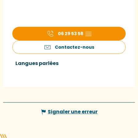
06 29 53 58
▒▒
Contactez-nous
Langues parlées
Langues parlées
Signaler une erreur