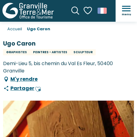
menu
Recherche
Voir les favoris
Accueil
Ugo Caron
Ugo Caron
GRAPHISTES
PEINTRES - ARTISTES
SCULPTEUR
Demi-Lieu 5, bis chemin du Val Es Fleur, 50400
Granville
M'y rendre
Partager
Ajouter aux favoris