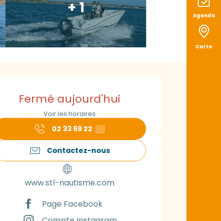
+ 1
Agenda
Carte
uverture et coord
Fermé aujourd'hui
Voir les horaires
02 33 69 22
▒▒
Contactez-nous
www.stl-nautisme.com
Page Facebook
Compte Instagram