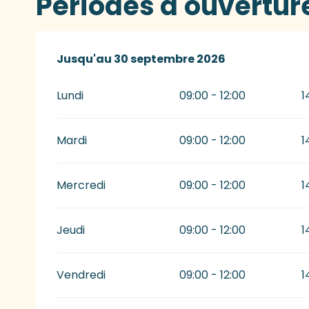
Périodes d'ouvertur
Du
Jusqu'au
1 mars 2026
30 septembre 2026
au
30 septembre 2026
Lundi
09:00 - 12:00
1
Mardi
09:00 - 12:00
1
Mercredi
09:00 - 12:00
1
Jeudi
09:00 - 12:00
1
Vendredi
09:00 - 12:00
1