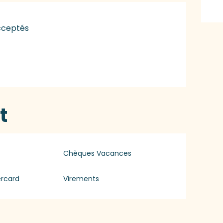
cceptés
t
Chèques Vacances
ercard
Virements