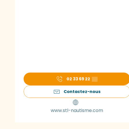
02 33 69 22
▒▒
Contactez-nous
www.stl-nautisme.com