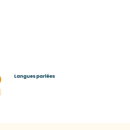
Langues parlées
Langues parlées