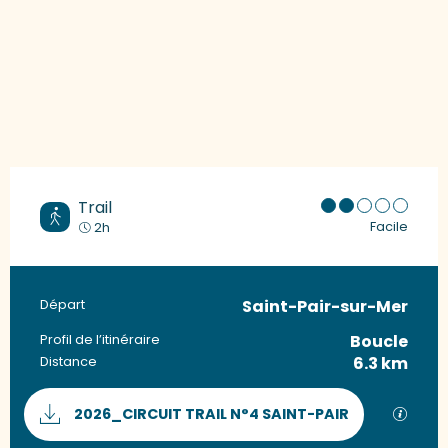
Trail
Facile
2h
Saint-Pair-sur-Mer
Informations pratiques
Départ
Boucle
Profil de l’itinéraire
6.3 km
Distance
Documentation
SECTI
2026_CIRCUIT TRAIL N°4 SAINT-PAIR