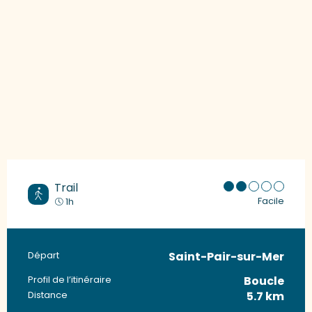
Trail
Facile
1h
Saint-Pair-sur-Mer
Informations pratiques
Départ
Boucle
Profil de l’itinéraire
5.7 km
Distance