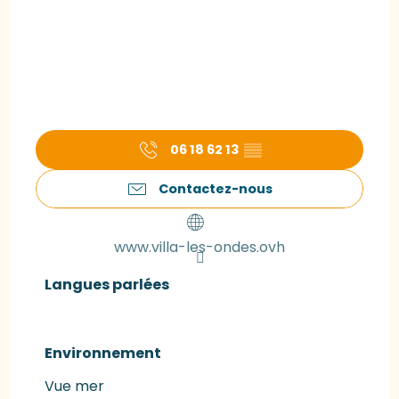
06 18 62 13
▒▒
Contactez-nous
www.villa-les-ondes.ovh
Langues parlées
Langues parlées
Environnement
Environnement
Vue mer