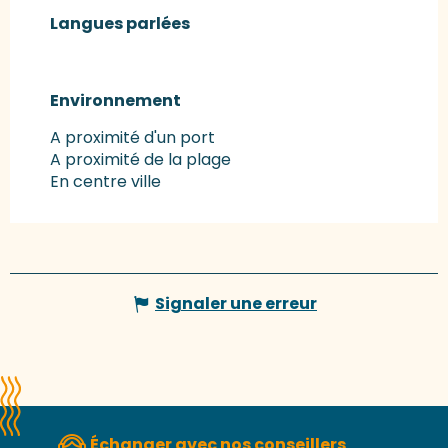
Langues parlées
Langues parlées
Environnement
Environnement
A proximité d'un port
A proximité de la plage
En centre ville
Signaler une erreur
Échanger avec nos conseillers