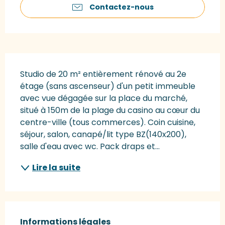
Contactez-nous
Description
Studio de 20 m² entièrement rénové au 2e 
étage (sans ascenseur) d'un petit immeuble 
avec vue dégagée sur la place du marché, 
situé à 150m de la plage du casino au cœur du 
centre-ville (tous commerces). Coin cuisine, 
séjour, salon, canapé/lit type BZ(140x200), 
salle d'eau avec wc. Pack draps et...
Lire la suite
Informations légales
Informations légales