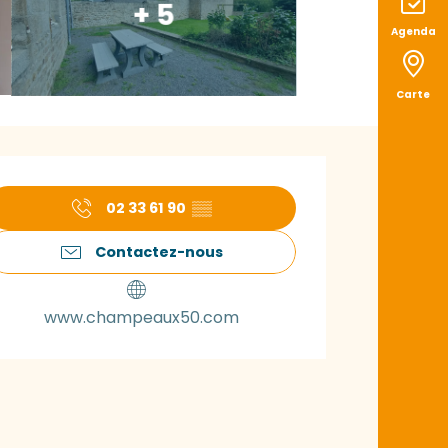
+ 5
Agenda
Carte
uverture et coord
02 33 61 90
▒▒
Contactez-nous
www.champeaux50.com