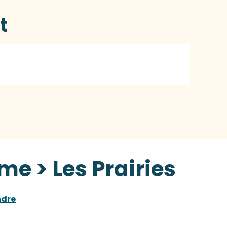
t
me > Les Prairies
ndre