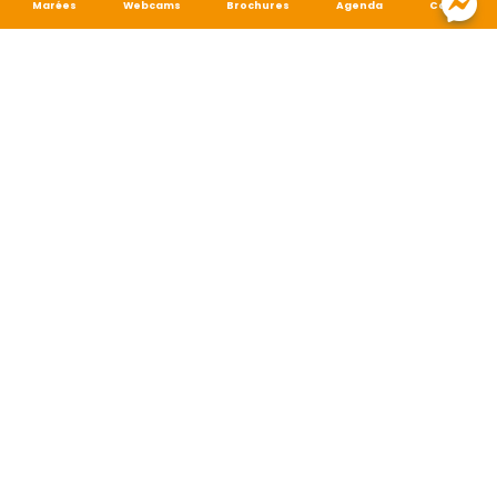
Marées
Webcams
Brochures
Agenda
Carte