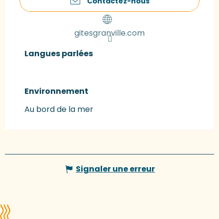
Contactez-nous
gitesgranville.com
Langues parlées
Langues parlées
Environnement
Environnement
Au bord de la mer
Signaler une erreur