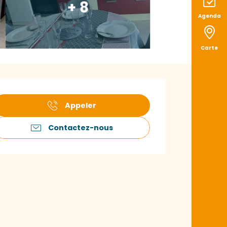
+ 8
Agenda
Carte
uverture et coord
Appeler
Contactez-nous