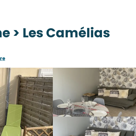
e > Les Camélias
re