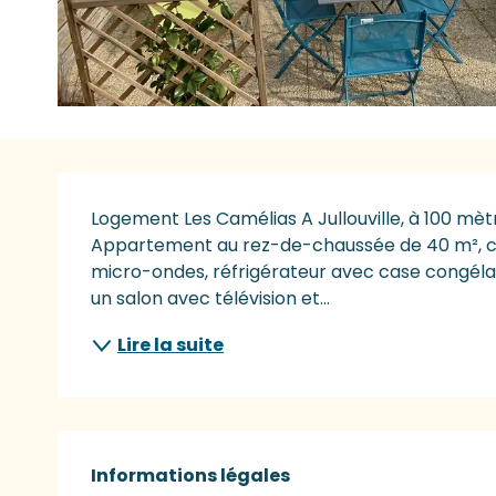
Description
Logement Les Camélias A Jullouville, à 100 mèt
Appartement au rez-de-chaussée de 40 m², com
micro-ondes, réfrigérateur avec case congélateu
un salon avec télévision et...
Lire la suite
Informations légales
Informations légales