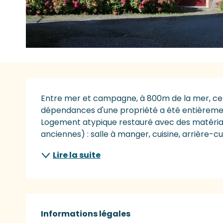
Description
Entre mer et campagne, à 800m de la mer, cet a
dépendances d'une propriété a été entièreme
Logement atypique restauré avec des matéria
anciennes) : salle à manger, cuisine, arrière-cuis
Lire la suite
Informations légales
Informations légales