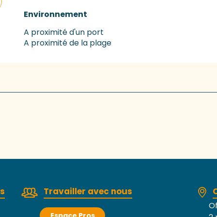
Environnement
Environnement
A proximité d'un port
A proximité de la plage
rs
Travailler avec nous
Of
Espace Pros