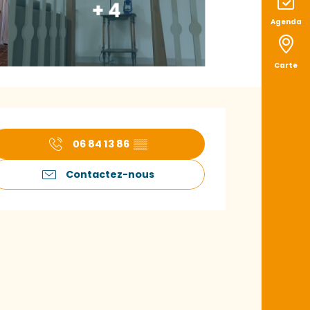
+ 4
Agenda
Carte
uverture et coord
06 84 13 86
▒▒
Contactez-nous