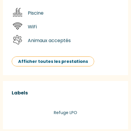
Piscine
WiFi
Animaux acceptés
Afficher toutes les prestations
Offres de prestations
Labels
Labels
Refuge LPO