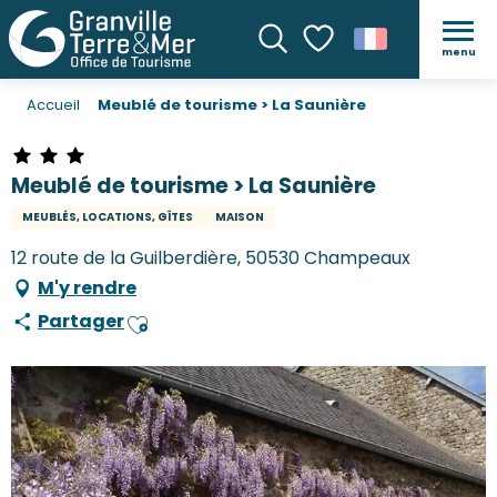
menu
Recherche
Voir les favoris
Accueil
Meublé de tourisme > La Saunière
Meublé de tourisme > La Saunière
MEUBLÉS, LOCATIONS, GÎTES
MAISON
12 route de la Guilberdière, 50530 Champeaux
M'y rendre
Partager
Ajouter aux favoris