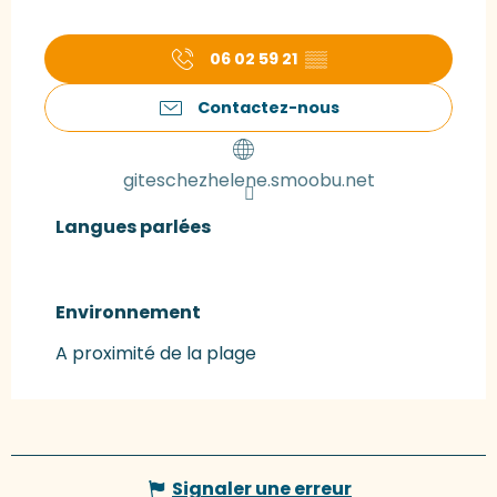
06 02 59 21
▒▒
Contactez-nous
giteschezhelene.smoobu.net
Langues parlées
Langues parlées
Environnement
Environnement
A proximité de la plage
Signaler une erreur