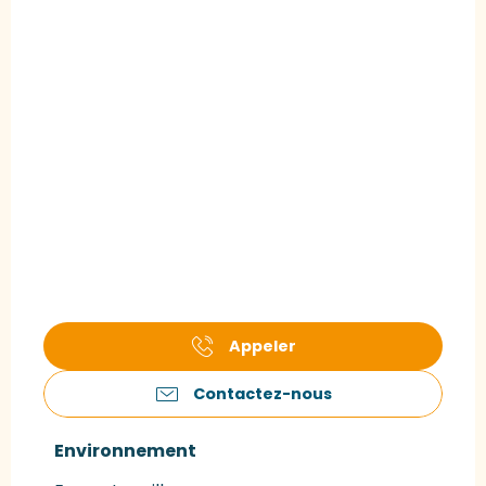
Appeler
Contactez-nous
Environnement
Environnement