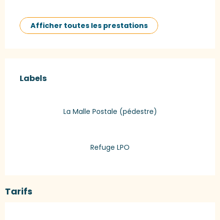
Afficher toutes les prestations
Offres de prestations
Labels
Labels
La Malle Postale (pédestre)
Refuge LPO
Tarifs