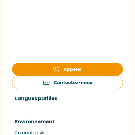
Appeler
Contactez-nous
Langues parlées
Langues parlées
Environnement
Environnement
En centre ville