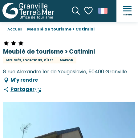
menu
Recherche
Voir les favoris
Accueil
Meublé de tourisme > Catimini
Meublé de tourisme > Catimini
MEUBLÉS, LOCATIONS, GÎTES
MAISON
8 rue Alexandre 1er de Yougoslavie, 50400 Granville
M'y rendre
Partager
Ajouter aux favoris