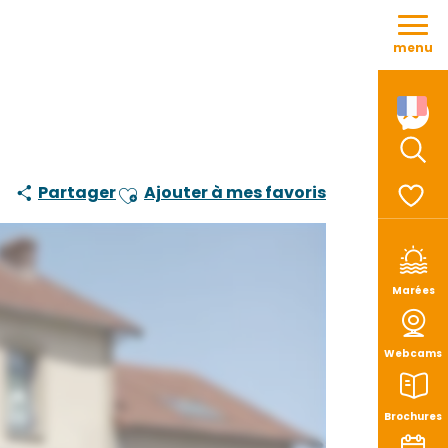
Aller
au
menu
contenu
principal
Rech
Partager
Ajouter à mes favoris
Ajouter aux favoris
Voir le
Marées
Webcams
Brochures