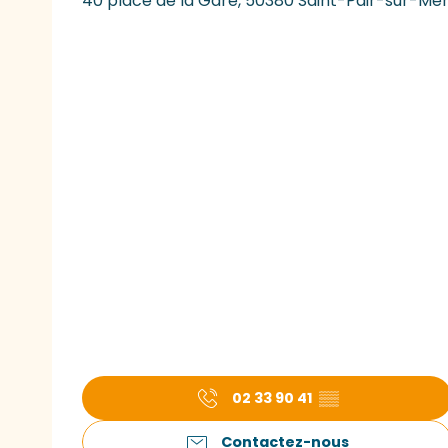
40 place de la Gare, 50380 Saint-Pair-sur-Me
02 33 90 41
▒▒
Contactez-nous