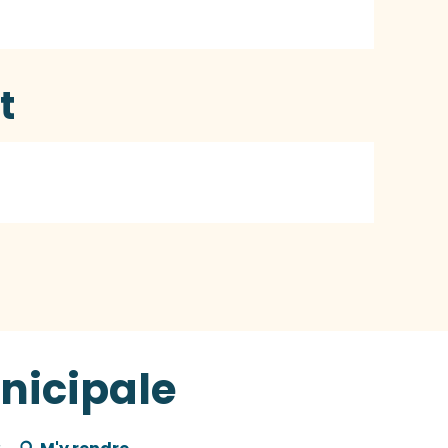
t
nicipale