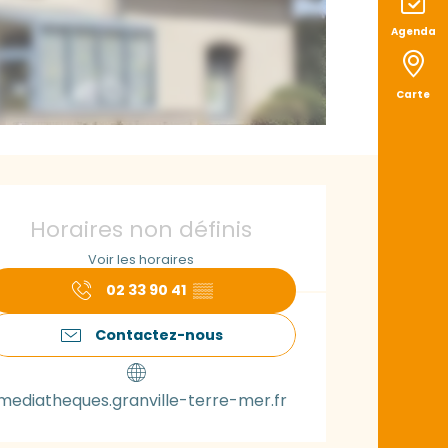
Agenda
Carte
uverture et coord
Horaires non définis
Voir les horaires
02 33 90 41
▒▒
Contactez-nous
mediatheques.granville-terre-mer.fr