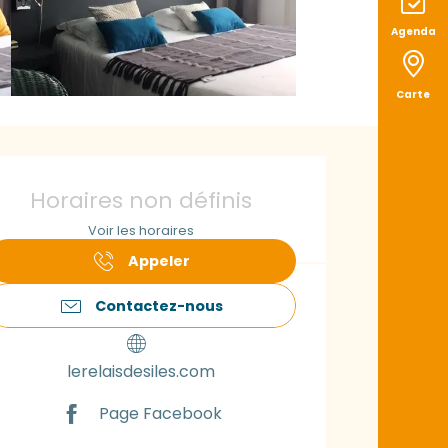
Agenda
Carte
uverture et coord
Horaires non définis
Voir les horaires
Appeler
Contactez-nous
lerelaisdesiles.com
Page Facebook