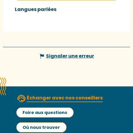
Langues parlées
Langues parlées
Signaler une erreur
Échanger avec nos conseillers
Foire aux questions
Où nous trouver