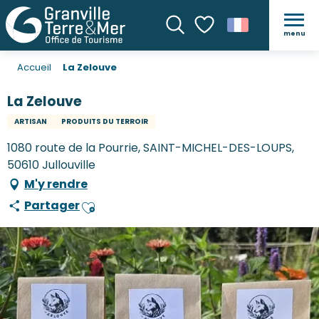
menu
Recherche
Voir les favoris
Accueil
La Zelouve
La Zelouve
ARTISAN
PRODUITS DU TERROIR
1080 route de la Pourrie, SAINT-MICHEL-DES-LOUPS,
50610 Jullouville
M'y rendre
Partager
Ajouter aux favoris