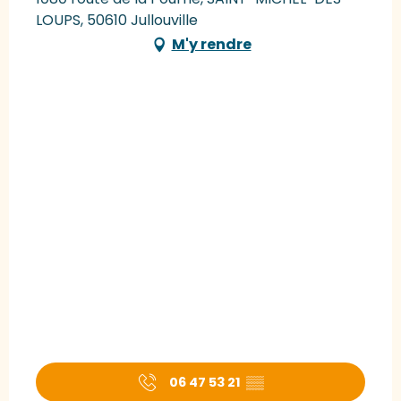
LOUPS, 50610 Jullouville
M'y rendre
06 47 53 21
▒▒