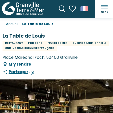
menu
Recherche
Voir les favoris
Accueil
La Table de Louis
La Table de Louis
RESTAURANT
POISSONS
FRUITS DE MER
CUISINE TRADITIONNELLE
CUISINE TRADITIONNELLE FRANÇAISE
Place Maréchal Foch, 50400 Granville
M'y rendre
Partager
Ajouter aux favoris