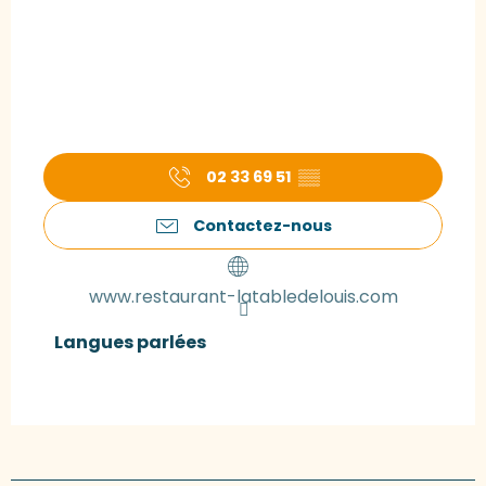
02 33 69 51
▒▒
Contactez-nous
www.restaurant-latabledelouis.com
Langues parlées
Langues parlées