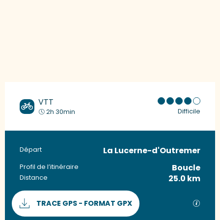
VTT
Difficile
2h 30min
La Lucerne-d'Outremer
Informations pratiques
Départ
Boucle
Profil de l’itinéraire
25.0 km
Distance
Documentation
SECTI
TRACE GPS - FORMAT GPX