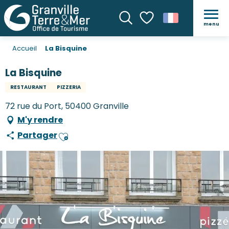
menu
Recherche
Voir les favoris
Accueil
La Bisquine
La Bisquine
RESTAURANT
PIZZERIA
72 rue du Port, 50400 Granville
M'y rendre
Partager
Ajouter aux favoris