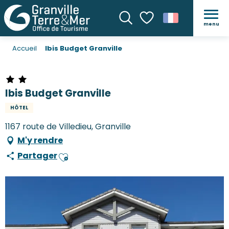
menu
Recherche
Voir les favoris
Accueil
Ibis Budget Granville
Ibis Budget Granville
HÔTEL
1167 route de Villedieu, Granville
M'y rendre
Partager
Ajouter aux favoris