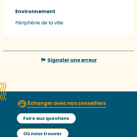
Environnement
Environnement
Périphérie de la ville
Signaler une erreur
Échanger avec nos conseillers
Foire aux questions
Où nous trouver