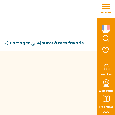
Aller
au
menu
contenu
principal
Partager
Ajouter à mes favoris
Rech
Ajouter aux favoris
Voir le
Marées
Webcams
Brochures