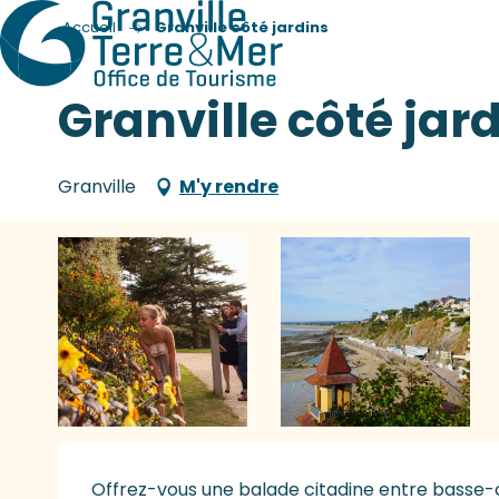
Accueil
Granville côté jardins
Granville côté jar
Granville
M'y rendre
Description
Offrez-vous une balade citadine entre basse-c