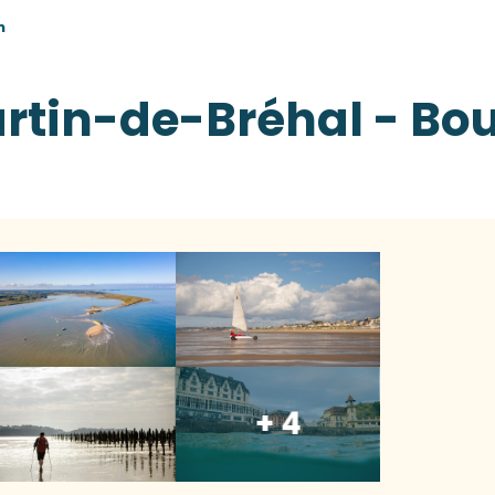
n
rtin-de-Bréhal - Bou
+ 4