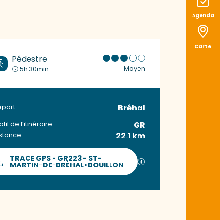
Agenda
Carte
Pédestre
Moyen
5h 30min
Bréhal
Informations prat
épart
GR
ofil de l’itinéraire
22.1 km
istance
Documentation
TRACE GPS - GR223 - ST-
SECTIONS.TOURISM.S
MARTIN-DE-BRÉHAL>BOUILLON