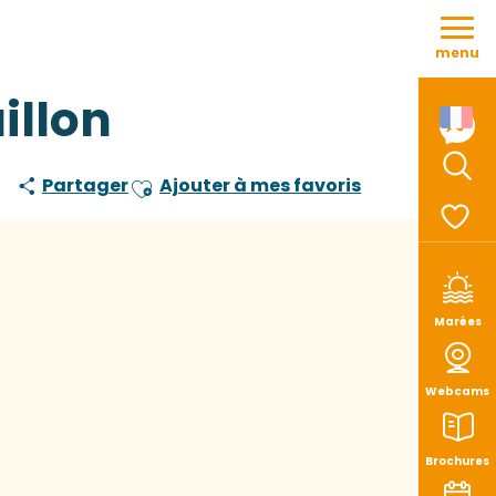
Aller
au
menu
contenu
principal
illon
Partager
Ajouter à mes favoris
Rech
Ajouter aux favoris
Voir le
Marées
Webcams
Brochures