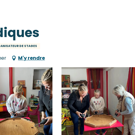
diques
ANISATEUR DE STAGES
mer
M'y rendre