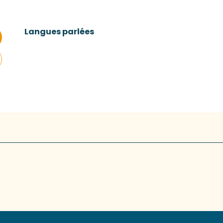
Langues parlées
Langues parlées