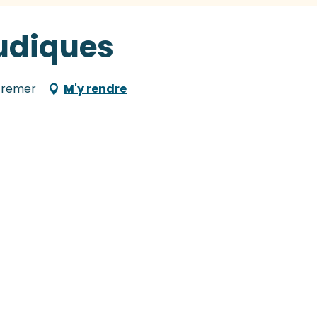
udiques
utremer
M'y rendre