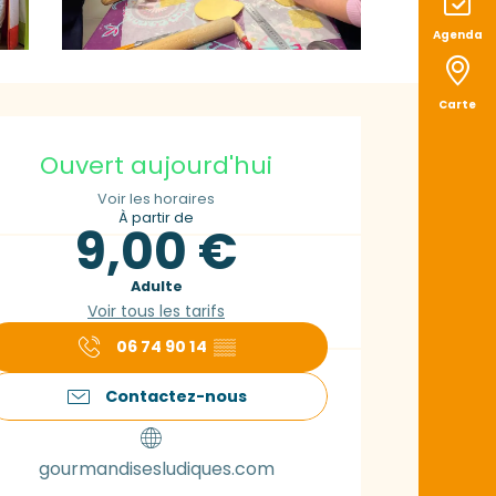
Agenda
Carte
uverture et coord
Ouvert aujourd'hui
Voir les horaires
À partir de
9,00 €
Adulte
Voir tous les tarifs
06 74 90 14
▒▒
Contactez-nous
gourmandisesludiques.com