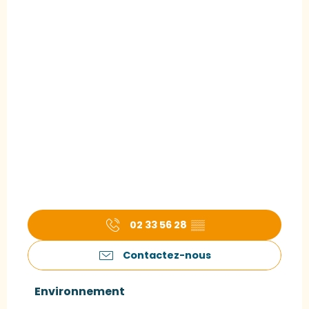
02 33 56 28
▒▒
Contactez-nous
Environnement
Environnement