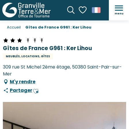
menu
Recherche
Voir les favoris
Accueil
Gîtes de France G961 : Ker Lihou
Gîtes de France G961 : Ker Lihou
MEUBLÉS, LOCATIONS, GÎTES
309 rue St Michel 2ème étage, 50380 Saint-Pair-sur-
Mer
M'y rendre
Partager
Ajouter aux favoris