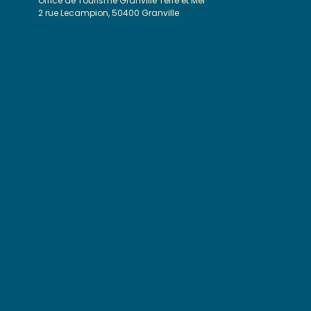
Office de Tourisme Granville Terre et Mer
2 rue Lecampion, 50400 Granville