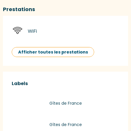
Prestations
WiFi
Afficher toutes les prestations
Offres de prestations
Labels
Labels
Gîtes de France
Gîtes de France