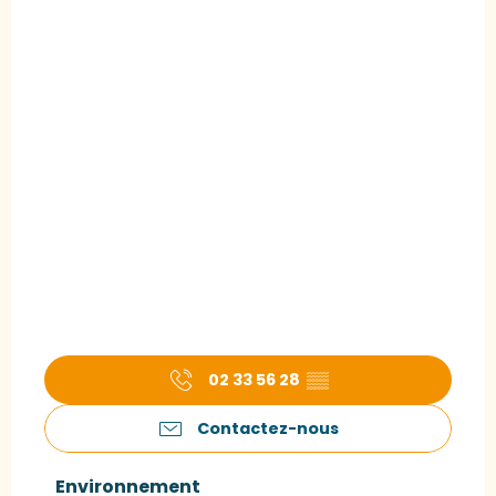
02 33 56 28
▒▒
Contactez-nous
Environnement
Environnement