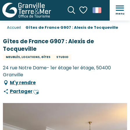
menu
Recherche
Voir les favoris
Accueil
Gîtes de France G907 : Alexis de Tocqueville
Gîtes de France G907 : Alexis de
Tocqueville
MEUBLÉS, LOCATIONS, GÎTES
STUDIO
24 rue Notre Dame- 1er étage 1er étage, 50400
Granville
M'y rendre
Partager
Ajouter aux favoris