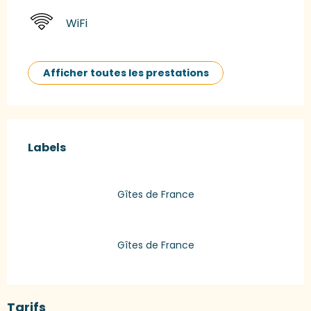
WiFi
Afficher toutes les prestations
Offres de prestations
Labels
Labels
Gîtes de France
Gîtes de France
Tarifs