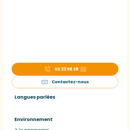
02 33 56 28
▒▒
Contactez-nous
Langues parlées
Langues parlées
Environnement
Environnement