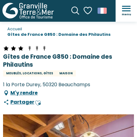
menu
Recherche
Voir les favoris
Accueil
Gîtes de France G850 : Domaine des Philautins
Gîtes de France G850 : Domaine des
Philautins
MEUBLÉS, LOCATIONS, GÎTES
MAISON
1 la Porte Durey, 50320 Beauchamps
M'y rendre
Partager
Ajouter aux favoris