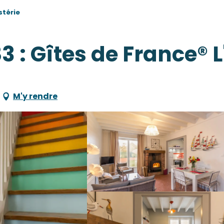
stérie
3 : Gîtes de France® L
M'y rendre