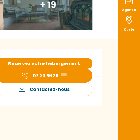
+ 19
Agenda
Carte
uverture et coord
Réservez votre hébergement
02 33 56 28
▒▒
Contactez-nous