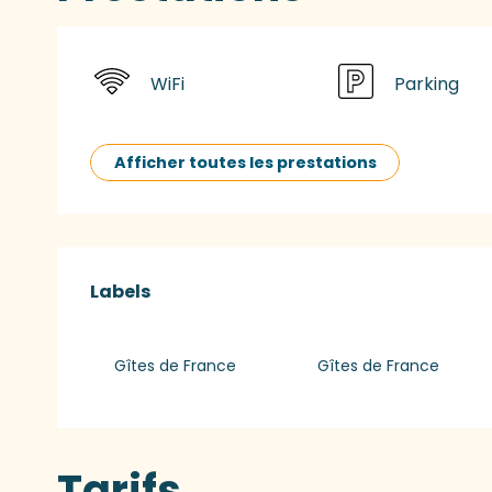
WiFi
Parking
Afficher toutes les prestations
Offres de presta
Labels
Labels
Gîtes de France
Gîtes de France
Tarifs