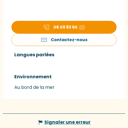
06 09 93 60
▒▒
Contactez-nous
Langues parlées
Langues parlées
Environnement
Environnement
Au bord de la mer
Signaler une erreur