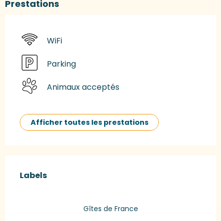
Prestations
WiFi
Parking
Animaux acceptés
Afficher toutes les prestations
Offres de prestations
Labels
Labels
Gîtes de France