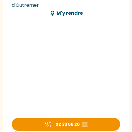
d'Outremer
M'y rendre
02 33 56 28
▒▒