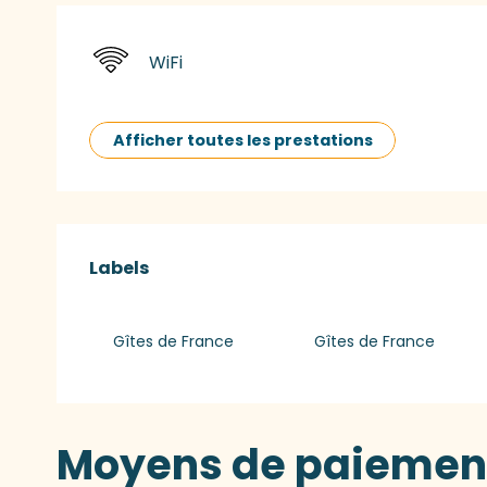
WiFi
Afficher toutes les prestations
Offres de presta
Labels
Labels
Gîtes de France
Gîtes de France
Moyens de paiemen