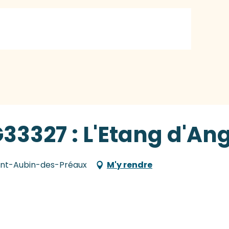
G33327 : L'Etang d'A
int-Aubin-des-Préaux
M'y rendre