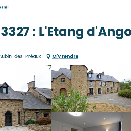
snil
33327 : L'Etang d'Ang
-Aubin-des-Préaux
M'y rendre