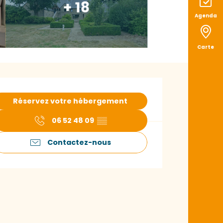
+ 18
Agenda
Carte
uverture et coord
Réservez votre hébergement
06 52 48 09
▒▒
Contactez-nous