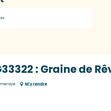
ces
G33322 : Graine de Rê
ommeraye
M'y rendre