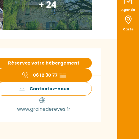
+ 24
Agenda
Carte
uverture et coord
Réservez votre hébergement
06 12 30 77
▒▒
Contactez-nous
www.grainedereves.fr