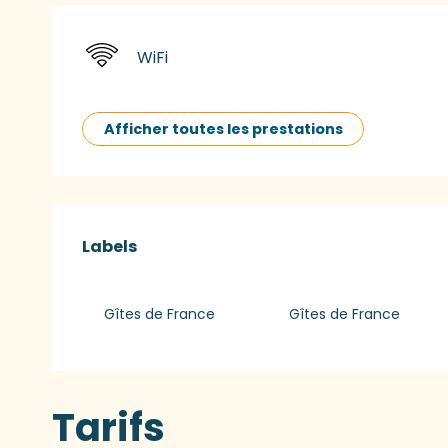
WiFi
Afficher toutes les prestations
Offres de presta
Labels
Labels
Gîtes de France
Gîtes de France
Tarifs