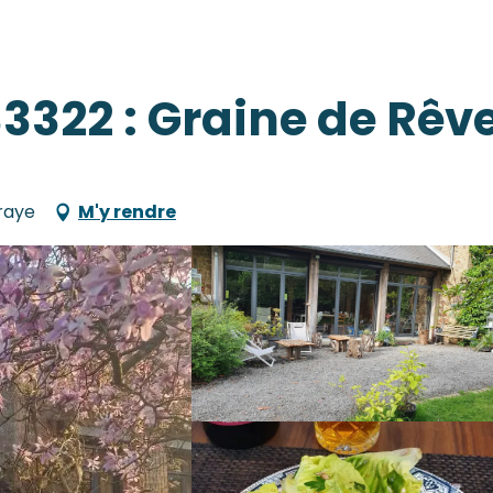
3322 : Graine de Rêv
raye
M'y rendre