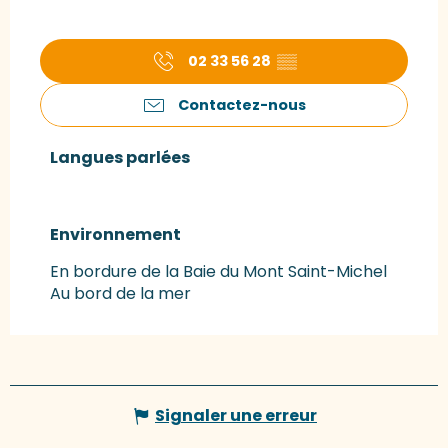
02 33 56 28
▒▒
Contactez-nous
Langues parlées
Langues parlées
Environnement
Environnement
En bordure de la Baie du Mont Saint-Michel
Au bord de la mer
Signaler une erreur