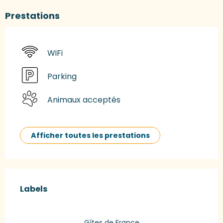
Prestations
WiFi
Parking
Animaux acceptés
Afficher toutes les prestations
Offres de prestations
Labels
Labels
Gîtes de France