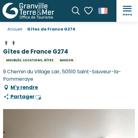
menu
Recherche
Voir les favoris
Accueil
Gîtes de France G274
Gîtes de France G274
MEUBLÉS, LOCATIONS, GÎTES
MAISON
9 Chemin du Village Lair, 50510 Saint-Sauveur-la-
Pommeraye
M'y rendre
Partager
Ajouter aux favoris