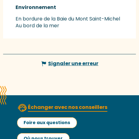
Environnement
Environnement
En bordure de la Baie du Mont Saint-Michel
Au bord de la mer
Signaler une erreur
Échanger avec nos conseillers
Foire aux questions
Où nous trouver