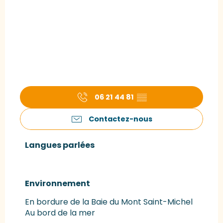
06 21 44 81
▒▒
Contactez-nous
Langues parlées
Langues parlées
Environnement
Environnement
En bordure de la Baie du Mont Saint-Michel
Au bord de la mer