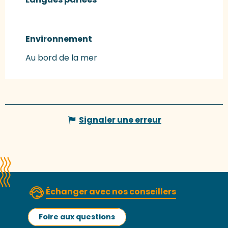
Environnement
Environnement
Au bord de la mer
Signaler une erreur
Échanger avec nos conseillers
Foire aux questions